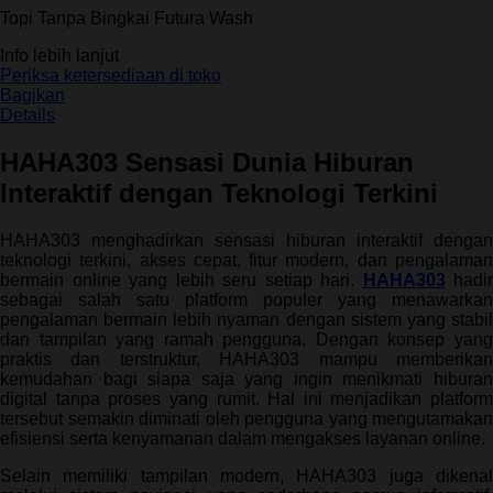
5
Topi Tanpa Bingkai Futura Wash
bintang,
nilai
Info lebih lanjut
rating
rata-
Periksa ketersediaan di toko
rata.
Bagikan
Read
Details
13
Reviews.
HAHA303 Sensasi Dunia Hiburan
Tautan
halaman
Interaktif dengan Teknologi Terkini
yang
sama.
HAHA303 menghadirkan sensasi hiburan interaktif dengan
teknologi terkini, akses cepat, fitur modern, dan pengalaman
bermain online yang lebih seru setiap hari.
HAHA303
hadir
sebagai salah satu platform populer yang menawarkan
pengalaman bermain lebih nyaman dengan sistem yang stabil
dan tampilan yang ramah pengguna. Dengan konsep yang
praktis dan terstruktur, HAHA303 mampu memberikan
kemudahan bagi siapa saja yang ingin menikmati hiburan
digital tanpa proses yang rumit. Hal ini menjadikan platform
tersebut semakin diminati oleh pengguna yang mengutamakan
efisiensi serta kenyamanan dalam mengakses layanan online.
Selain memiliki tampilan modern, HAHA303 juga dikenal