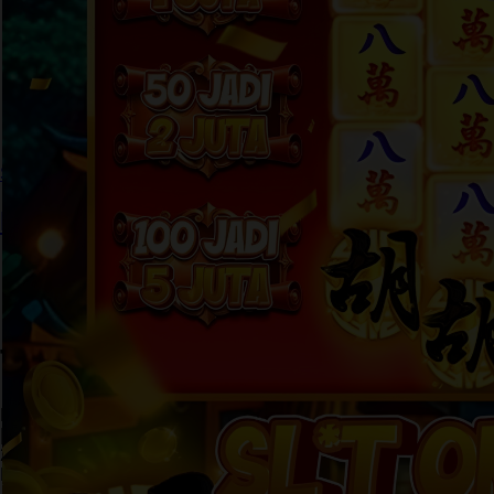
Skip to the beginning of the images gallery
HAHA303
HAHA303 Sensasi Dunia
Hiburan Interaktif dengan
Teknologi Terkini
HAHA303 LOGIN
|
2369-NIKFB4568796
Rp. 10.000