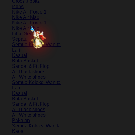
Crocs Jibbitz
Icons
Nike Air Force 1
Nike Air Max
Nike Air Force 1
Nike Air Max
Lihat Semua
Sepatu
Semua Koleksi Wanita
Lari
Kasual
Bola Basket
Sandal & Fit Flop
All Black shoes
All White shoes
Semua Koleksi Wanita
Lari
Kasual
Bola Basket
Sandal & Fit Flop
All Black shoes
All White shoes
Pakaian
Semua Koleksi Wanita
Kaos