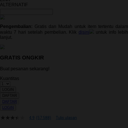
ALTERNATIF
Pengembalian:
Gratis dan Mudah untuk item tertentu dalam
waktu 7 hari setelah pembelian. Klik
disini
untuk info lebi
lanjut.
GRATIS ONGKIR
Buat pesanan sekarang!
Kuantitas
LOGIN
DAFTAR
DAFTAR
LOGIN
4.9
(57.588)
Tulis ulasan
4.9
dari