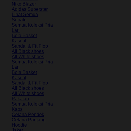
Nike Blazer
Adidas Superstar
Lihat Semua
Sepatu
Semua Koleksi Pria
Lari
Bola Basket
Kasual
Sandal & Fit Flop
All Black shoes
All White shoes
Semua Koleksi Pria
Lari
Bola Basket
Kasual
Sandal & Fit Flop
All Black shoes
All White shoes
Pakaian
Semua Koleksi Pria
Kaos
Celana Pendek
Celana Panjang
Hoodie
Jaket